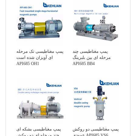
پمپ مغناطیسی چند
پمپ مغناطیسی تک مرحله
مرحله ای بین بلبرینگ
ای آویزان شده است
API685 OH1
API685 BB4
پمپ مغناطیسی دو روکش
پمپ مغناطیسی بشکه ای
عمودی API685 VS6
چند مرحله ای دو روکش