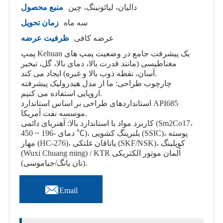
دالیان، لیائونینگ، چین
منبع محصول
سه ماه
زمان تحویل
عرضه کافی
ظرفیت عرضه
پمپ Kehuan یک پیشرفت جامع در وضعیت پمپ های
مغناطیسی (مانند قدرت بالا، دمای بالا، گل، تبخیر
آسان، نقطه ذوب بالا و غیره) ایجاد می کند.
چارچوب طراحی: ما از مدل هیدرولیک پیشرفته
اروپایی استفاده می کنیم.
استانداردهای طراحی بر اساس استاندارد API685
موسسه نفت آمریکا.
کاربرد مواد با استاندارد بالا: آهنربای دائمی (Sm2Co17،
دمای -196 ~ 450 ℃)، بلبرینگ کشویی (SSIC)، پوسته
مهار (HC-276)، یاتاقان غلتکی (SKF/NSK)، کوپلینگ
(Wuxi Chuang ming) / KTR آلمان موتور الکتریکی
(نان یانگ/جیاموسی).

Email