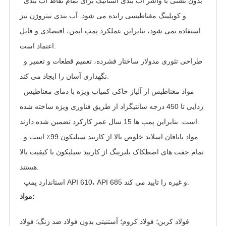
بدون نشتی با واشر آب بندی استاتیک برای تمام نقاط آب بندی
و کوپلینگ مغناطیسی رانده می شود. آب بندی نیتروژن نیز
استفاده نمی شود، بنابراین عملکرد پمپ ایمن، اقتصادی و قابل
اعتماد است.
طراحی تئوری مدولار ساختار فشرده، تعمیم قطعات و تعمیر و
نگهداری آسان را ایجاد می کند.
مواد مغناطیس از آلیاژ خاکی کمیاب ویژه با دمای مغناطیس
زدایی تا 450 درجه سانتیگراد از طریق فناوری ویژه ساخته شده
است. بنابراین پمپ ها 15 سال عمر کارکرد تضمین شده دارند.
مواد یاتاقان اسلاید خلوص بالا از کاربید سیلیکون 99٪ است و
تمام جفت های اصطکاک بلبرینگ از کاربید سیلیکون با کیفیت بالا
هستند.
استاندارد پمپ API 610، API 685 و غیره را تایید می کند.
مواد:
فولاد کربن؛ فولاد کروم؛ آستنیتی بدون فولاد ضد زنگ؛ فولاد