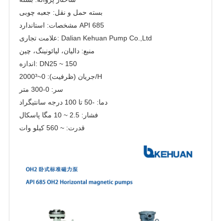
بسته حمل و نقل: جعبه چوبی
مشخصات: استاندارد API 685
علامت تجاری: Dalian Kehuan Pump Co.,Ltd
منبع: دالیان، لیائونینگ، چین
اندازه: DN25 ~ 150
جریان (ظرفیت): 0~2000³/H
سر: 0-300 متر
دما: -50 تا 100 درجه سانتیگراد
فشار: 2.5 ~ 10 مگا پاسکال
قدرت: ~ 560 کیلو وات