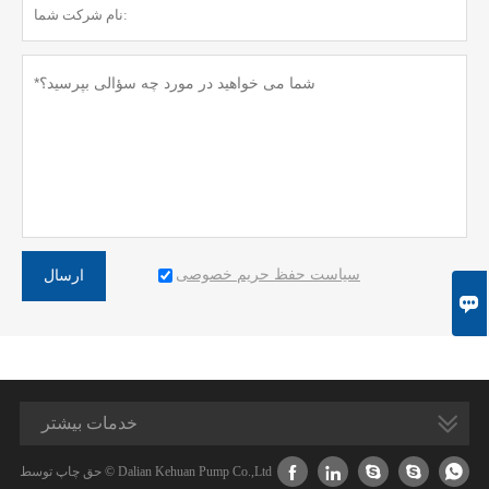
سیاست حفظ حریم خصوصی
ارسال

خدمات بیشتر





حق چاپ توسط © Dalian Kehuan Pump Co.,Ltd