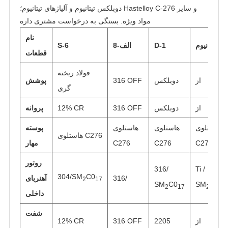
دوبلکس تیتانیوم و آلیاژهای تیتانیوم؛ Hastelloy C-276 و سایر
مواد ویژه. بستگی به درخواست مشتری داره
نام
تیتانیوم
D-1
الف-8
S-6
قطعات
فولاد ریخته
از
دوبلکس
316 OFF
پوشش
گری
از
دوبلکس
316 OFF
12% CR
پروانه
هاستلوی
هاستلوی
هاستلوی
پوسته
هاستلوی C276
C276
C276
C276
مهار
روتور
316/
Ti /
304/SM
C0
316/
آهنربای
2
17
SM
C0
SM
C0
2
17
2
17
داخلی
شفت
از
2205
316 OFF
12% CR