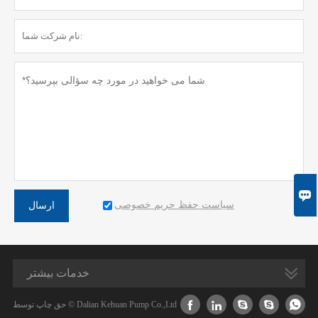

سیاست حفظ حریم خصوصی
ارسال
خدمات بیشتر





حق چاپ توسط © Dalian Kehuan Pump Co.,Ltd